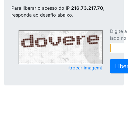
Para liberar o acesso
do IP
216.73.217.70
,
responda ao desafio abaixo.
Digite 
lado no
[trocar imagem]